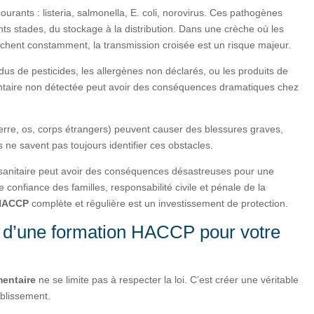
courants : listeria, salmonella, E. coli, norovirus. Ces pathogènes
nts stades, du stockage à la distribution. Dans une crèche où les
uchent constamment, la transmission croisée est un risque majeur.
idus de pesticides, les allergènes non déclarés, ou les produits de
entaire non détectée peut avoir des conséquences dramatiques chez
erre, os, corps étrangers) peuvent causer des blessures graves,
ne savent pas toujours identifier ces obstacles.
e sanitaire peut avoir des conséquences désastreuses pour une
 confiance des familles, responsabilité civile et pénale de la
 HACCP
complète et régulière est un investissement de protection.
s d’une formation HACCP pour votre
imentaire
ne se limite pas à respecter la loi. C’est créer une véritable
ablissement.