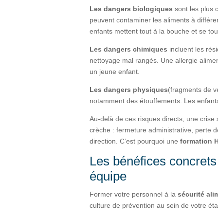
Les dangers biologiques
sont les plus 
peuvent contaminer les aliments à différe
enfants mettent tout à la bouche et se to
Les dangers chimiques
incluent les rés
nettoyage mal rangés. Une allergie alim
un jeune enfant.
Les dangers physiques
(fragments de v
notamment des étouffements. Les enfants 
Au-delà de ces risques directs, une cris
crèche : fermeture administrative, perte de
direction. C’est pourquoi une
formation
Les bénéfices concret
équipe
Former votre personnel à la
sécurité al
culture de prévention au sein de votre ét