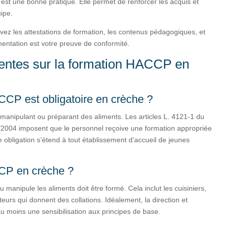
 est une bonne pratique. Elle permet de renforcer les acquis et
ipe.
ez les attestations de formation, les contenus pédagogiques, et
mentation est votre preuve de conformité.
entes sur la formation HACCP en
CCP est obligatoire en crèche ?
l manipulant ou préparant des aliments. Les articles L. 4121-1 du
/2004 imposent que le personnel reçoive une formation appropriée
e obligation s’étend à tout établissement d’accueil de jeunes
CCP en crèche ?
manipule les aliments doit être formé. Cela inclut les cuisiniers,
eurs qui donnent des collations. Idéalement, la direction et
u moins une sensibilisation aux principes de base.