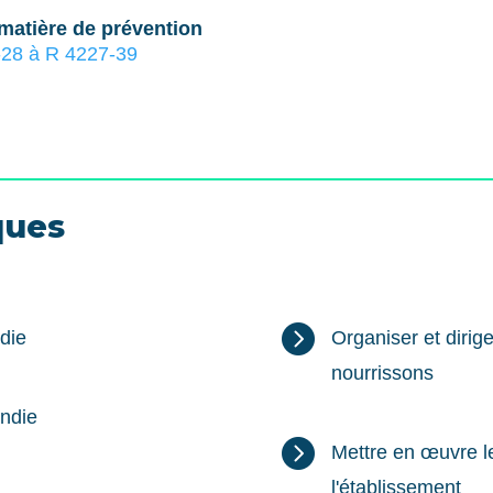
matière de prévention
28 à R 4227-39
ques

die
Organiser et dirige
nourrissons
endie

Mettre en œuvre l
l'établissement