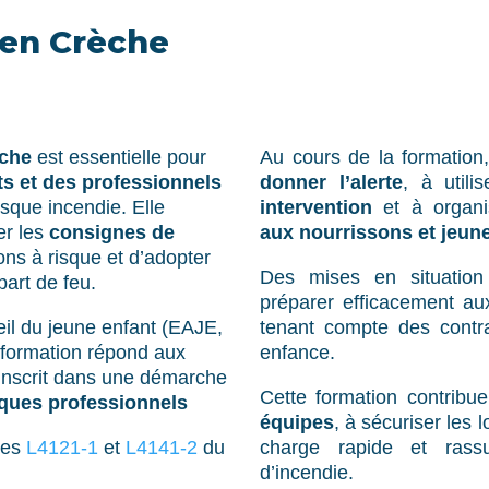
 en Crèche
èche
est essentielle pour
Au cours de la formation,
ts et des professionnels
donner l’alerte
, à utili
sque incendie. Elle
intervention
et à organ
er les
consignes de
aux nourrissons et jeun
tions à risque et d’adopter
Des mises en situation
part de feu.
préparer efficacement aux
il du jeune enfant (EAJE,
tenant compte des contra
 formation répond aux
enfance.
’inscrit dans une démarche
Cette formation contribu
sques professionnels
équipes
, à sécuriser les 
cles
L4121-1
et
L4141-2
du
charge rapide et rass
d’incendie.