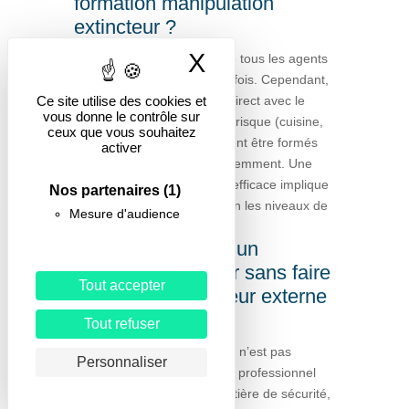
formation manipulation
extincteur ?
X
Masquer le band
La recommandation est que tous les agents
y participent, au moins une fois. Cependant,
ceux travaillant en contact direct avec le
Ce site utilise des cookies et
vous donne le contrôle sur
public ou dans des zones à risque (cuisine,
ceux que vous souhaitez
chaufferie, buanderie) doivent être formés
activer
prioritairement et plus fréquemment. Une
sécurité incendie agents
efficace implique
Nos partenaires
(1)
une approche graduée selon les niveaux de
Mesure d'audience
risque.
Peut-on organiser un
exercice extincteur sans faire
Tout accepter
appel à un formateur externe
?
Tout refuser
Techniquement oui, mais ce n’est pas
Personnaliser
recommandé. Un formateur professionnel
apporte un expertise en matière de sécurité,