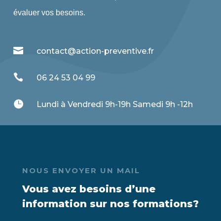
évaluer vos besoins.

contact@action-preventive.fr

06 24 53 04 99

Lundi à Vendredi 9h-19h Samedi 9h -12h
NOUS ENVOYER UN MAIL
Vous avez besoins d’une
information sur nos formations?