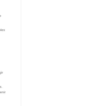
e
bles
gir
s.
enir