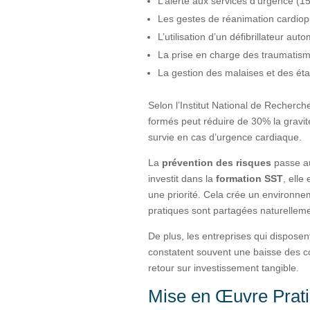
L’alerte aux services d’urgence (15
Les gestes de réanimation cardio
L’utilisation d’un défibrillateur au
La prise en charge des traumatis
La gestion des malaises et des éta
Selon l’Institut National de Recherch
formés peut réduire de 30% la gravit
survie en cas d’urgence cardiaque.
La
prévention des risques
passe au
investit dans la
formation SST
, elle
une priorité. Cela crée un environn
pratiques sont partagées naturelleme
De plus, les entreprises qui dispose
constatent souvent une baisse des co
retour sur investissement tangible.
Mise en Œuvre Prat