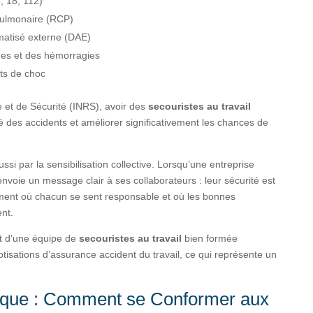
, 18, 112)
pulmonaire (RCP)
tomatisé externe (DAE)
mes et des hémorragies
ts de choc
e et de Sécurité (INRS), avoir des
secouristes au travail
é des accidents et améliorer significativement les chances de
ssi par la sensibilisation collective. Lorsqu’une entreprise
 envoie un message clair à ses collaborateurs : leur sécurité est
ement où chacun se sent responsable et où les bonnes
nt.
nt d’une équipe de
secouristes au travail
bien formée
tisations d’assurance accident du travail, ce qui représente un
ique : Comment se Conformer aux