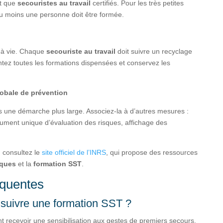
nt que
secouristes au travail
certifiés. Pour les très petites
au moins une personne doit être formée.
 à vie. Chaque
secouriste au travail
doit suivre un recyclage
z toutes les formations dispensées et conservez les
lobale de prévention
s une démarche plus large. Associez-la à d’autres mesures :
cument unique d’évaluation des risques, affichage des
 consultez le
site officiel de l’INRS
, qui propose des ressources
sques
et la
formation SST
.
équentes
 suivre une formation SST ?
nt recevoir une sensibilisation aux gestes de premiers secours.