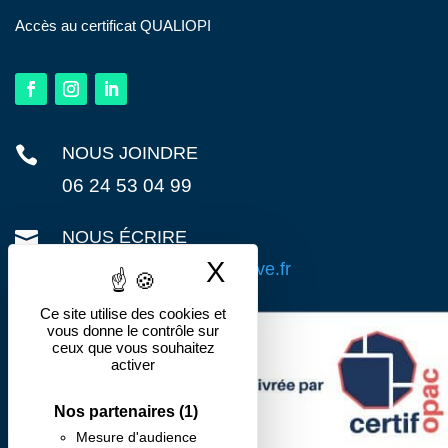
Accès au certificat QUALIOPI

NOUS JOINDRE
06 24 53 04 99

NOUS ÉCRIRE
X
Masquer le band
contact@action-preventive.fr
Ce site utilise des cookies et
vous donne le contrôle sur
ceux que vous souhaitez
activer
Nos partenaires
(1)
Mesure d'audience