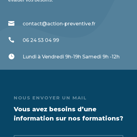

contact@action-preventive.fr

06 24 53 04 99

Lundi à Vendredi 9h-19h Samedi 9h -12h
NOUS ENVOYER UN MAIL
Vous avez besoins d’une
information sur nos formations?