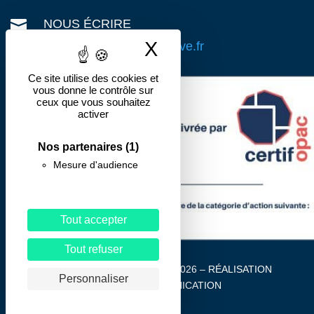

NOUS ÉCRIRE
X
Masquer le band
contact@action-preventive.fr
Ce site utilise des cookies et
vous donne le contrôle sur
ceux que vous souhaitez
activer
Nos partenaires
(1)
Mesure d'audience
Tout accepter
Tout refuser
Action Préventive Formations 2026 – RÉALISATION
Personnaliser
SERVICE COMMUNICATION