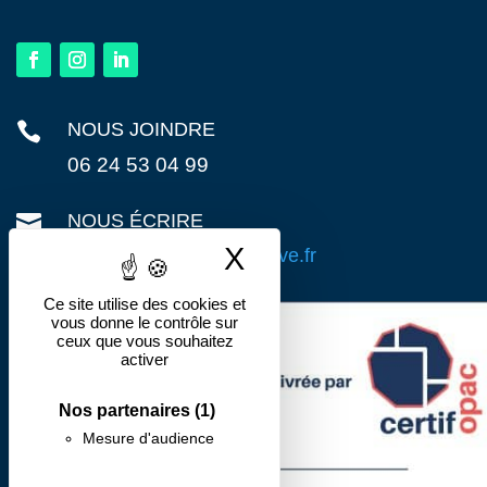

NOUS JOINDRE
06 24 53 04 99

NOUS ÉCRIRE
X
Masquer le band
contact@action-preventive.fr
Ce site utilise des cookies et
vous donne le contrôle sur
ceux que vous souhaitez
activer
Nos partenaires
(1)
Mesure d'audience