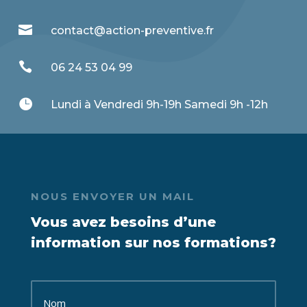

contact@action-preventive.fr

06 24 53 04 99

Lundi à Vendredi 9h-19h Samedi 9h -12h
NOUS ENVOYER UN MAIL
Vous avez besoins d’une
information sur nos formations?