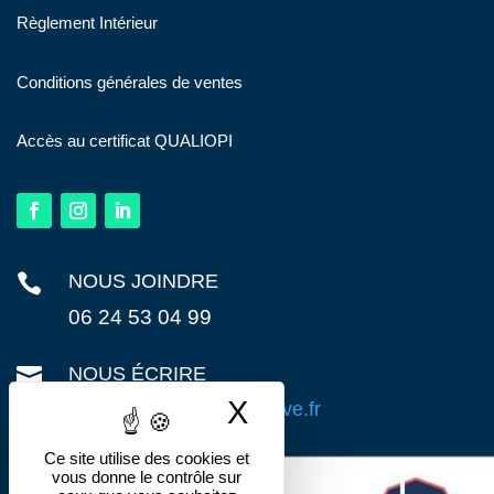
Règlement Intérieur
Conditions générales de ventes
Accès au certificat QUALIOPI

NOUS JOINDRE
06 24 53 04 99

NOUS ÉCRIRE
X
Masquer le band
contact@action-preventive.fr
Ce site utilise des cookies et
vous donne le contrôle sur