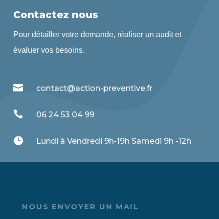
Contactez nous
Pour détailler votre demande, réaliser un audit et
évaluer vos besoins.

contact@action-preventive.fr

06 24 53 04 99

Lundi à Vendredi 9h-19h Samedi 9h -12h
NOUS ENVOYER UN MAIL