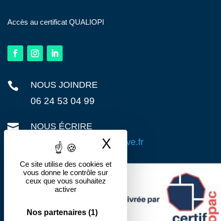
Accès au certificat QUALIOPI

NOUS JOINDRE
06 24 53 04 99

NOUS ÉCRIRE
X
Masquer le band
contact@action-preventive.fr
Ce site utilise des cookies et
vous donne le contrôle sur
ceux que vous souhaitez
activer
Nos partenaires
(1)