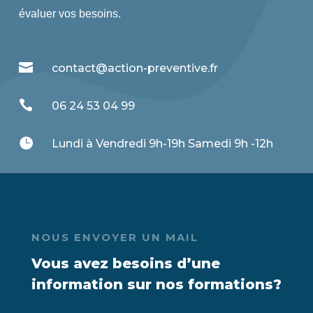
évaluer vos besoins.

contact@action-preventive.fr

06 24 53 04 99

Lundi à Vendredi 9h-19h Samedi 9h -12h
NOUS ENVOYER UN MAIL
Vous avez besoins d’une
information sur nos formations?