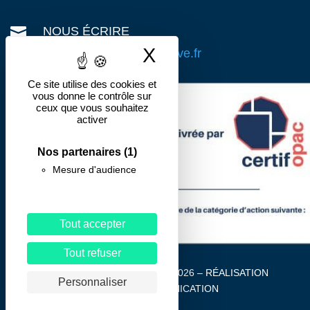

NOUS ÉCRIRE
X
Masquer le band
contact@action-preventive.fr
Ce site utilise des cookies et
vous donne le contrôle sur
ceux que vous souhaitez
activer
Nos partenaires
(1)
Mesure d'audience
Tout accepter
Tout refuser
Action Préventive Formations 2026 – RÉALISATION
Personnaliser
SERVICE COMMUNICATION